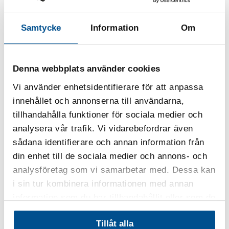
Health care sector innovations
Kategori:
www.sebermedical.com/wound-documentation
Samtycke
Information
Om
Innovationen “Mobile
Domarkommitténs motivering:
Application SeeWound” som digitalt hjälpmedel för att
Denna webbplats använder cookies
bedöma hur väl ett sår läker är ett utmärkt exempel på
Vi använder enhetsidentifierare för att anpassa
hur nytänkande och digitalisering kan
innehållet och annonserna till användarna,
göra vårdprocesser snabbare, billigare och enklare.
tillhandahålla funktioner för sociala medier och
Innovationen är unik genom att bedömningen av sårets
analysera vår trafik. Vi vidarebefordrar även
läkning kan göras digitalt och behovsanpassat på plats
sådana identifierare och annan information från
hos patienten, av fler personalgrupper. Innovationen
din enhet till de sociala medier och annons- och
visar vägen för sjukvården och andra branscher som
analysföretag som vi samarbetar med. Dessa kan
strävar efter att förenkla vår vardag genom att flytta ut
i sin tur kombinera informationen med annan
kunskap och beslut i värdekedjan nära den person som
information som du har tillhandahållit eller som de
behöver hjälpen.
har samlat in när du har använt deras tjänster.
Tillåt alla