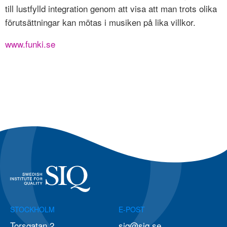
till lustfylld integration genom att visa att man trots olika
förutsättningar kan mötas i musiken på lika villkor.
www.funki.se
STOCKHOLM
E-POST
Torsgatan 2
siq@siq.se