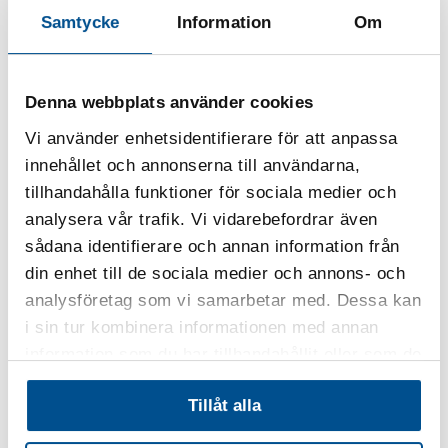
värdeskapande resursanvändning och systematiskt
Samtycke
Information
Om
kvalitets- och förbättringsarbete.
Denna webbplats använder cookies
Vi använder enhetsidentifierare för att anpassa
innehållet och annonserna till användarna,
tillhandahålla funktioner för sociala medier och
analysera vår trafik. Vi vidarebefordrar även
LÄS MER
sådana identifierare och annan information från
din enhet till de sociala medier och annons- och
SIQs stadgar
analysföretag som vi samarbetar med. Dessa kan
Läs våra stadgar.
i sin tur kombinera informationen med annan
information som du har tillhandahållit eller som de
har samlat in när du har använt deras tjänster.
Tillåt alla