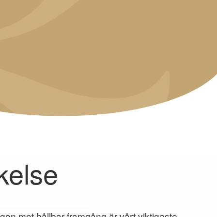
kelse
gen mot hållbar framgång är vårt viktigaste