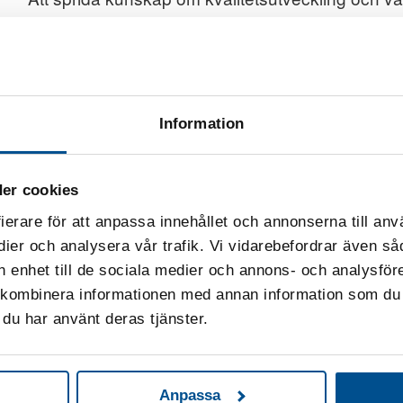
arbetsområde. Vi vänder oss till alla som vill sk
Kvalitetsmodell
Information
Grundpelaren för allt vårt arbete är
SIQ Managem
forskning och praktisk tillämpning. Den erbjuds
och uppdateras kontinuerligt.
er cookies
ierare för att anpassa innehållet och annonserna till anv
Förbättringsverktyg
dier och analysera vår trafik. Vi vidarebefordrar även så
in enhet till de sociala medier och annons- och analysfö
Flera av våra forskningsprojekt har lett fram till 
 kombinera informationen med annan information som du ha
förbättringsarbetet utifrån vad just ni står idag. 
du har använt deras tjänster.
Förbättringsverktyg
. Vi tipsar gärna om vad vad 
Utmärkelsen Svensk Kvalitet
Anpassa