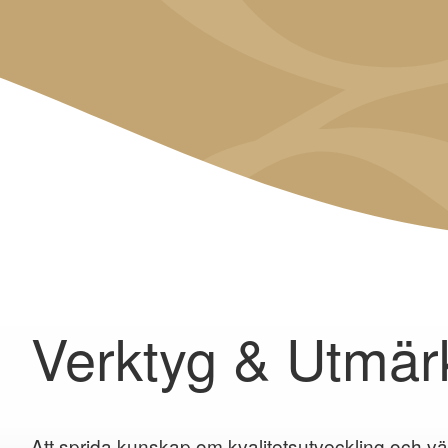
Verktyg & Utmär
Att sprida kunskap om kvalitetsutveckling och vä