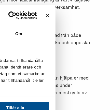
apa varaktig framgång i sin verksamhet.
Om
entmodell
som är utvecklad från både
 kostnadsfritt på både svenska och engelska
ändarna, tillhandahålla
dana identifierare och
retag som vi samarbetar
lättillgängliga verktyg som kan hjälpa er med
r tillhandahållit eller
Mer information om detta finns under
just er verksamhet skulle ha mest nytta av.
Tillåt alla