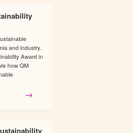
ainability
ustainable
ia and industry.
inability Award in
igate how QM
nable
ustainability