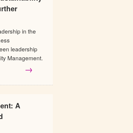
urther
adership in the
ness
ween leadership
lity Management.
ent: A
d