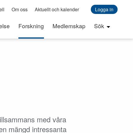
ll
Om oss
Aktuellt och kalender
Logga in
else
Forskning
Medlemskap
Sök
 tillsammans med våra
 en mängd intressanta