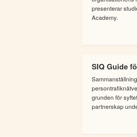
presenterar stu
Academy.
SIQ Guide för
Sammanställning
persontrafiknätve
grunden för syftet
partnerskap under