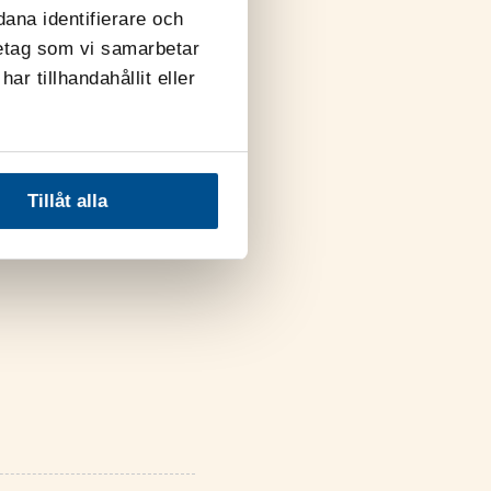
v omställning
dana identifierare och
ta utmaningar som
retag som vi samarbetar
r tillhandahållit eller
Tillåt alla