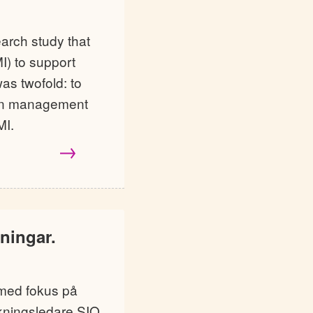
earch study that
I) to support
as twofold: to
s in management
MI.
ningar.
 med fokus på
skningsledare SIQ