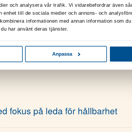
mhällstrender som råder medför de ofta någon form a
dier och analysera vår trafik. Vi vidarebefordrar även så
e med varierande tidshorisont. Så vilka är de främs
in enhet till de sociala medier och annons- och analysfö
isationer i Sverige står inför de närmaste åren?
 kombinera informationen med annan information som du ha
du har använt deras tjänster.
Anpassa
d fokus på leda för hållbarhet