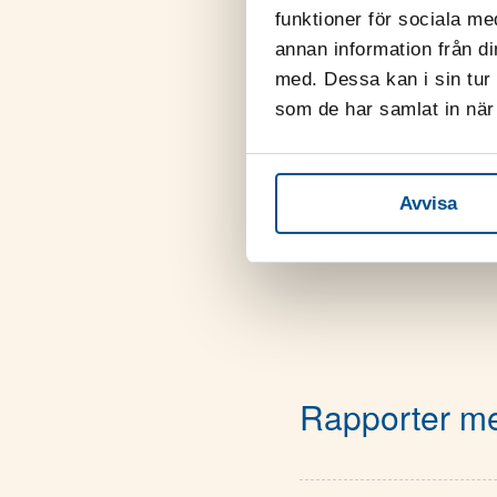
Oavsett vilka sa
funktioner för sociala me
eller fokusområd
annan information från d
företag och organ
med. Dessa kan i sin tur
som de har samlat in när 
Avvisa
Rapporter me