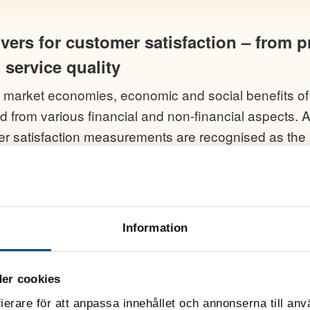
ivers for customer satisfaction – from 
 service quality
le market economies, economic and social benefits of
d from various financial and non-financial aspects.
r satisfaction measurements are recognised as the 
ator that is the most widespread.
Information
ers främsta utmaningar – en studie me
er cookies
lphistudie 2019.
ierare för att anpassa innehållet och annonserna till anv