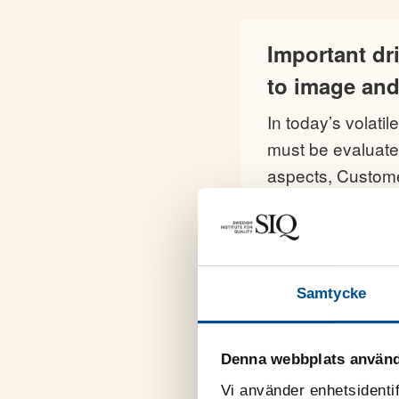
Important dr
to image and
In today’s volati
must be evaluate
aspects, Custome
performance indic
Samtycke
Organisation
Denna webbplats använd
horisont. De
Vi använder enhetsidentif