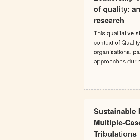
of quality: a
research
This qualitative 
context of Quali
organisations, pa
approaches durin
Sustainable
Multiple-Cas
Tribulations