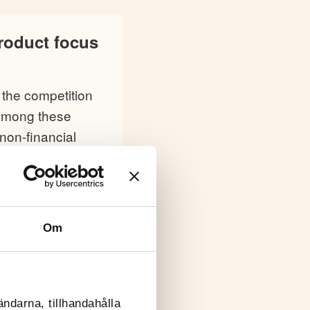
product focus
 the competition
 Among these
non-financial
Om
d fem års
ändarna, tillhandahålla