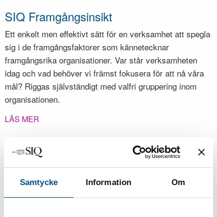
SIQ Framgångsinsikt
Ett enkelt men effektivt sätt för en verksamhet att spegla
sig i de framgångsfaktorer som kännetecknar
framgångsrika organisationer. Var står verksamheten
idag och vad behöver vi främst fokusera för att nå våra
mål? Riggas självständigt med valfri gruppering inom
organisationen.
LÄS MER
SIQ Kvalitetskulturindex
En stark kvalitetskultur innebär att ledare och
Samtycke
Information
Om
medarbetare har en god förmåga att agera och ta
välgrundade beslut i vardagens olika situationer. Genom