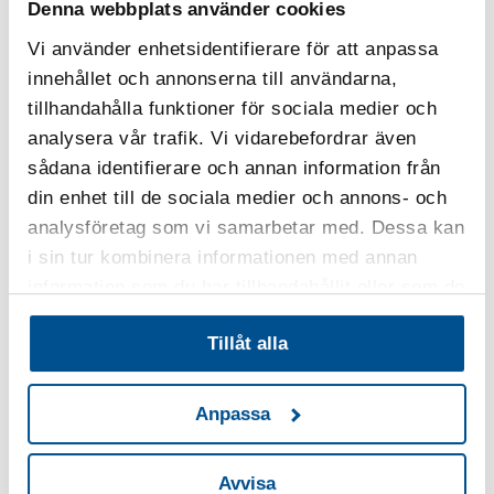
att mäta de beteenden som mest förekommer samt de
Denna webbplats använder cookies
beteenden vi föredrar, kan vi som organisation ta steg i
Vi använder enhetsidentifierare för att anpassa
rätt riktning och utveckla kvalitetskulturen. Mätningen
innehållet och annonserna till användarna,
ger dessutom ledare och medarbetare ett gemensamt
tillhandahålla funktioner för sociala medier och
språk kring hur värderingar hänger samman med våra
analysera vår trafik. Vi vidarebefordrar även
beteenden.
sådana identifierare och annan information från
LÄS MER
din enhet till de sociala medier och annons- och
analysföretag som vi samarbetar med. Dessa kan
i sin tur kombinera informationen med annan
SIQ Management Index
information som du har tillhandahållit eller som de
har samlat in när du har använt deras tjänster.
Management Index indikerar nuläget i verksamheten i
Tillåt alla
relation till faktorer som kännetecknar framgångsrika
verksamheter. Det handlar om ledarnas perspektiv på
Anpassa
verksamhetens nuläge och potential. Med den
efterföljande reflektionen i workshopen kan
ledningsgruppen tillsammans och faktabaserat inrikta
Avvisa