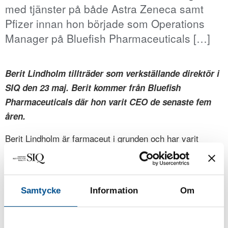
med tjänster på både Astra Zeneca samt
Pfizer innan hon började som Operations
Manager på Bluefish Pharmaceuticals […]
Berit Lindholm tillträder som verkställande direktör i
SIQ den 23 maj. Berit kommer från Bluefish
Pharmaceuticals där hon varit CEO de senaste fem
åren.
Berit Lindholm är farmaceut i grunden och har varit
verksam inom läkemedelsbranschen under lång tid med
tjänster på både Astra Zeneca samt Pfizer innan hon
började som Operations Manager på Bluefish
Samtycke
Information
Om
Pharmaceuticals 2014 och tog över som CEO 2016.
Under sin tid inom läkemedelsbranschen har hon och