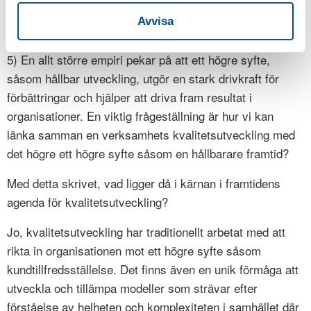
detta för att uppnå och påskynda integrationen av hållbar
Avvisa
utveckling inom området.
5) En allt större empiri pekar på att ett högre syfte,
såsom hållbar utveckling, utgör en stark drivkraft för
förbättringar och hjälper att driva fram resultat i
organisationer. En viktig frågeställning är hur vi kan
länka samman en verksamhets kvalitetsutveckling med
det högre ett högre syfte såsom en hållbarare framtid?
Med detta skrivet, vad ligger då i kärnan i framtidens
agenda för kvalitetsutveckling?
Jo, kvalitetsutveckling har traditionellt arbetat med att
rikta in organisationen mot ett högre syfte såsom
kundtillfredsställelse. Det finns även en unik förmåga att
utveckla och tillämpa modeller som strävar efter
förståelse av helheten och komplexiteten i samhället där