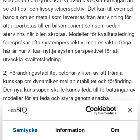
se ett tids- och livscykelperspektiv. Det kan till exempel
handla om en metall som levereras från återvinning för
att upparbetas till en bilkomponent och som sedan
återvinns när bilen skrotas. Modeller för kvalitetsledning
förespråkar ofta systemperspektiv, men en viktig fråga
här är hur vi kan nyttja systemperspektivet för att
utveckla kvalitetsledning.
2) Förändringsstabilitet betonar vikten av att främja
kunskap om dynamiken mellan stabilitet och förändring.
Den nya kunskapen skulle kunna leda till förbättringar av
modeller för att leda och styra genom snabba
förändringar. Det kan också leda till förbättrade
arbetssätt för att driva förändring och stabilitet samtidigt.
Sammanfattningsvis är en vägledande fråga för temat
Samtycke
Information
Om
hur framtidens kvalitetsutveckling kan betrakta stabilitet
och förändring som potentiella synergiska allierade.