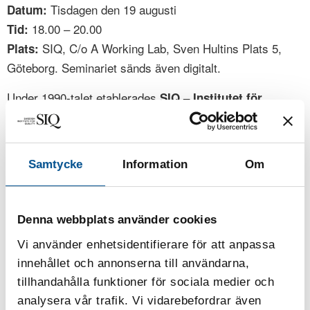
Tisdagen den 19 augusti
Datum:
18.00 – 20.00
Tid:
SIQ, C/o A Working Lab, Sven Hultins Plats 5,
Plats:
Göteborg. Seminariet sänds även digitalt.
Under 1990-talet etablerades
SIQ – Institutet för
och svenska företag byggde
Kvalitetsutveckling
respekterade kvalitetskulturer med TQM, Lean och olika
ISO-standarder för att, delvis efter amerikanska och
Samtycke
Information
Om
japanska modeller, arbeta systematiskt med
kvalitetsförbättringar inom svensk industri. Arbetet gav
resultat, och Sverige har på många områden förknippats
Denna webbplats använder cookies
med just kvalitet.
Vi använder enhetsidentifierare för att anpassa
Idag står vi åter inför stora utmaningar som delvis liknar
innehållet och annonserna till användarna,
dem på 90-talet, men med ännu större komplexitet.
tillhandahålla funktioner för sociala medier och
Supersnabb teknisk utveckling, geopolitisk oro, klimathot
analysera vår trafik. Vi vidarebefordrar även