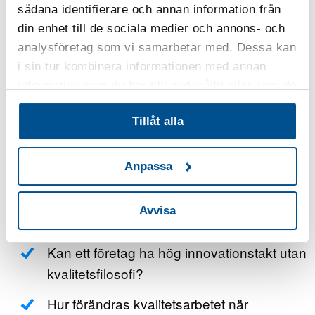
och hållbarhetsfrågor ställer nu nya krav på företag och
sådana identifierare och annan information från
organisationer att utveckla hela systemlösningar som
din enhet till de sociala medier och annons- och
kombinerar digitala och fysiska komponenter under
analysföretag som vi samarbetar med. Dessa kan
strikta säkerhetskrav.
i sin tur kombinera informationen med annan
information som du har tillhandahållit eller som de
Diskussionspunkter
har samlat in när du har använt deras tjänster.
Tillåt alla
Hur mäter vi kvalitet – och vad har vi för
data om svensk kvalitet i internationell
Anpassa
jämförelse?
Är kvalitet och/eller excellens fortfarande
Avvisa
viktigt?
Kan ett företag ha hög innovationstakt utan
kvalitetsfilosofi?
Hur förändras kvalitetsarbetet när