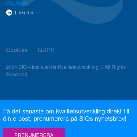
FÖLJ OSS
LinkedIn
Cookies
GDPR
2024 SIQ – Institutet för Kvalitetsutveckling © All Rights
Reserved.
Få det senaste om kvalitetsutveckling direkt till
din e-post, prenumerera på SIQs nyhetsbrev!
PRENUMERERA