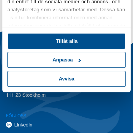
din enhet till de sociala medier och annons- och
analysföretag som vi samarbetar med. Dessa kan
i sin tur kombinera informationen med annan
information som du har tillhandahållit eller som de
har samlat in när du har använt deras tjänster.
Tillåt alla
Anpassa
STOCKHOLM
E-POST
Avvisa
Torsgatan 2
siq@siq.se
111 23 Stockholm
FÖLJ OSS
LinkedIn