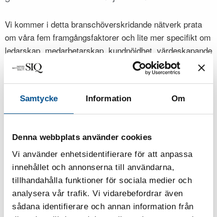
Vi kommer i detta branschöverskridande nätverk prata
om våra fem framgångsfaktorer och lite mer specifikt om
ledarskap, medarbetarskap, kundnöjdhet, värdeskapande
processer, ökat engagemang och hur vi når hela
organisationens fulla potential för ökad konkurrenskraft
och stärkt välfärd.
Samtycke
Information
Om
Det riktar sig till både ledning, HR och
Kvalitetsfunktionen.
Denna webbplats använder cookies
Vi träffas digitalt 5-6 gånger per år.
Vi använder enhetsidentifierare för att anpassa
Det ingår kostnadsfritt inom ramen för medlemskapet.
innehållet och annonserna till användarna,
tillhandahålla funktioner för sociala medier och
Är du nyfiken på att medverka och ännu ej är medlem,
analysera vår trafik. Vi vidarebefordrar även
kontakta SIQ på
siq@siq.se
!
sådana identifierare och annan information från