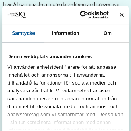
how AI can enable a more data-driven and preventive
approach, even in organizations still early in their AI
journey.
Samtycke
Information
Om
Denna webbplats använder cookies
Vi använder enhetsidentifierare för att anpassa
innehållet och annonserna till användarna,
tillhandahålla funktioner för sociala medier och
analysera vår trafik. Vi vidarebefordrar även
sådana identifierare och annan information från
KOMMANDE TILLFÄLLEN
din enhet till de sociala medier och annons- och
analysföretag som vi samarbetar med. Dessa kan
i sin tur kombinera informationen med annan
Digitalt webbinar
information som du har tillhandahållit eller som de