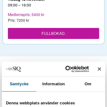
09:00 – 16:00
Medlemspris: 5400 kr
Pris: 7200 kr
FULLBOKAD.
Utbildningen utgår från SIQ Managementmodell som ger
den verksamhetsstruktur och förbättringssystematik som
behövs för att utveckla verksamheten, vare sig man
Samtycke
Information
Om
representerar en privat eller offentlig organisation, stor
eller liten, global eller lokal.
Denna webbplats använder cookies