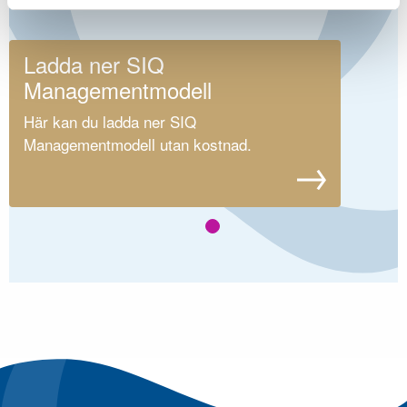
TIPS!
Ladda ner SIQ
Managementmodell
Här kan du ladda ner SIQ
Managementmodell utan kostnad.