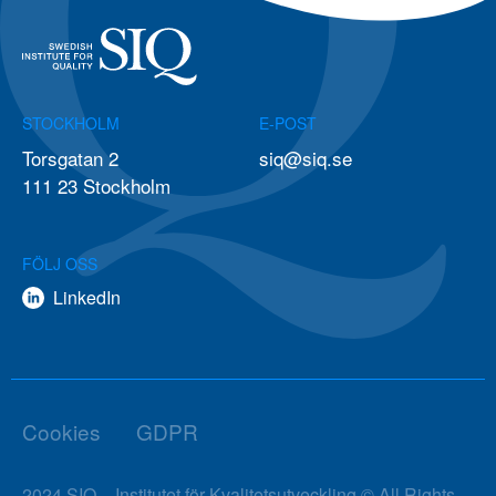
STOCKHOLM
E-POST
Torsgatan 2
siq@siq.se
111 23 Stockholm
FÖLJ OSS
LinkedIn
Cookies
GDPR
2024 SIQ – Institutet för Kvalitetsutveckling © All Rights