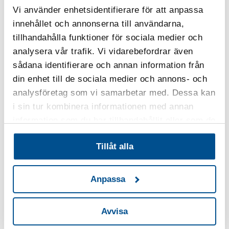
Vi använder enhetsidentifierare för att anpassa
Kvalitetsledning för hållbar framgång
innehållet och annonserna till användarna,
tillhandahålla funktioner för sociala medier och
Kvalitetsledning för hållbar framgång vänder sig främst
analysera vår trafik. Vi vidarebefordrar även
till dig som har en ledande befattning i organisationen,
sådana identifierare och annan information från
med eller utan medarbetaransvar från såväl privat som
din enhet till de sociala medier och annons- och
offentlig verksamhet. Utbildningen ger möjlighet till ett
analysföretag som vi samarbetar med. Dessa kan
aktivt lärande kring de framgångsfaktorer som driver
i sin tur kombinera informationen med annan
förbättrade resultat och hur du kan arbeta för att nå
information som du har tillhandahållit eller som de
hållbar framgång.
har samlat in när du har använt deras tjänster.
Tillåt alla
Anpassa
Avvisa