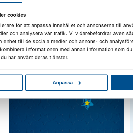
samhällsutveckling
er cookies
Erfarenheter från International Conference
ierare för att anpassa innehållet och annonserna till anv
on Quality (ICQ) 2025 samt möten med
dier och analysera vår trafik. Vi vidarebefordrar även så
International Academy for Quality (IAQ),
in enhet till de sociala medier och annons- och analysfö
EOQ – European Organisation for Quality
 kombinera informationen med annan information som du ha
och JUSE – Union of Japanese Scientists
du har använt deras tjänster.
and Engineers.
Anpassa