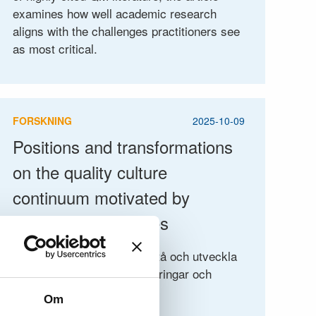
examines how well academic research
aligns with the challenges practitioners see
as most critical.
FORSKNING
2025-10-09
Positions and transformations
on the quality culture
continuum motivated by
organisational values
Hur kan organisationer förstå och utveckla
sin kultur genom sina värderingar och
beteenden?
Om