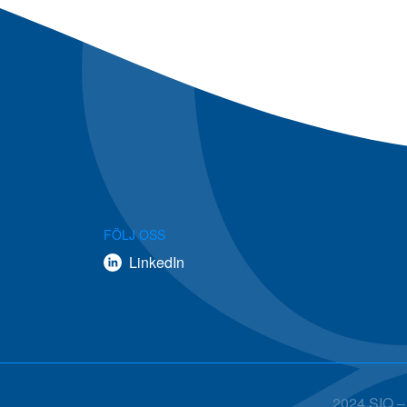
FÖLJ OSS
LinkedIn
2024 SIQ – 