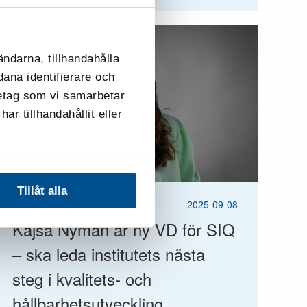
ändarna, tillhandahålla
dana identifierare och
retag som vi samarbetar
r tillhandahållit eller
Tillåt alla
NYHET
2025-09-08
Kajsa Nyman är ny VD för SIQ
– ska leda institutets nästa
steg i kvalitets- och
hållbarhetsutveckling