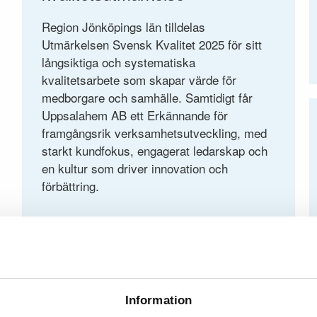
Region Jönköpings län tilldelas
Utmärkelsen Svensk Kvalitet 2025 för sitt
långsiktiga och systematiska
kvalitetsarbete som skapar värde för
medborgare och samhälle. Samtidigt får
Uppsalahem AB ett Erkännande för
framgångsrik verksamhetsutveckling, med
starkt kundfokus, engagerat ledarskap och
en kultur som driver innovation och
förbättring.
FORSKNING
2025-09-08
Lärdomar från Japan - Kvalitet
Information
som drivkraft för